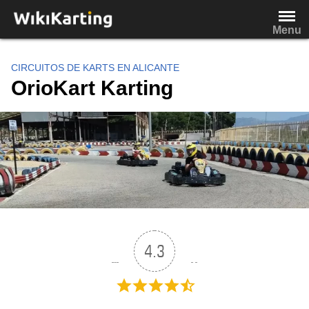
Saltar
al
Menu
contenido
CIRCUITOS DE KARTS EN ALICANTE
OrioKart Karting
4.3