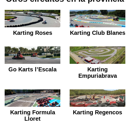
Karting Roses
Karting Club Blanes
Go Karts l’Escala
Karting
Empuriabrava
Karting Formula
Karting Regencos
Lloret