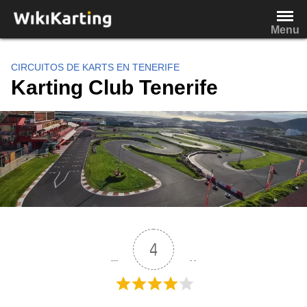
Saltar
al
Menu
contenido
CIRCUITOS DE KARTS EN TENERIFE
Karting Club Tenerife
4