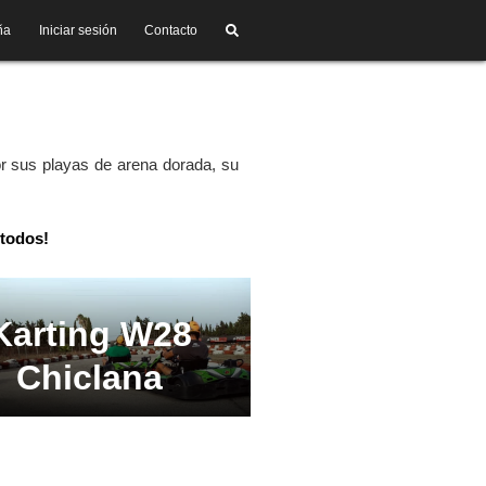
ña
Iniciar sesión
Contacto
or sus playas de arena dorada, su
 todos!
Karting W28
Chiclana