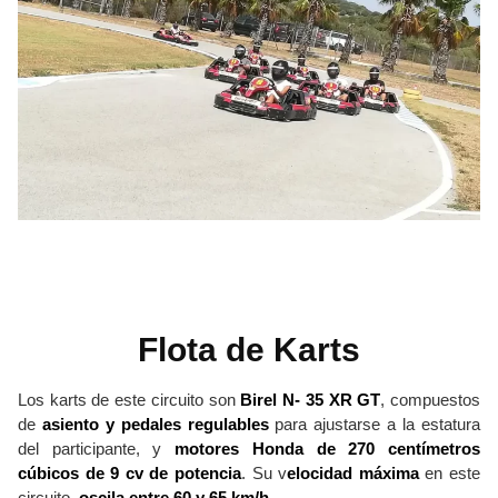
Flota de Karts
Los karts de este circuito son
Birel N- 35 XR GT
, compuestos
de
asiento y pedales regulables
para ajustarse a la estatura
del participante, y
motores Honda de 270 centímetros
cúbicos de 9 cv de potencia
. Su v
elocidad máxima
en este
circuito,
oscila entre 60 y 65 km/h
.