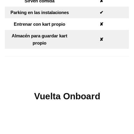
Sirven comida
✘︎
Parking en las instalaciones
✔︎
Entrenar con kart propio
✘︎
Almacén para guardar kart
✘︎
propio
Vuelta Onboard